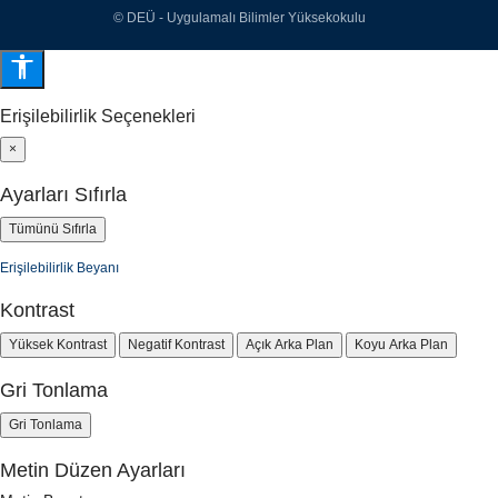
© DEÜ - Uygulamalı Bilimler Yüksekokulu
Erişilebilirlik Seçenekleri
×
Ayarları Sıfırla
Tümünü Sıfırla
Erişilebilirlik Beyanı
Kontrast
Yüksek Kontrast
Negatif Kontrast
Açık Arka Plan
Koyu Arka Plan
Gri Tonlama
Gri Tonlama
Metin Düzen Ayarları