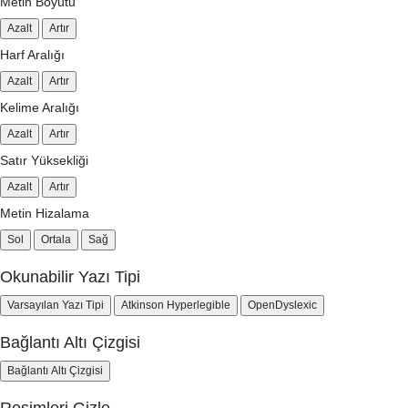
Metin Boyutu
Azalt
Artır
Harf Aralığı
Azalt
Artır
Kelime Aralığı
Azalt
Artır
Satır Yüksekliği
Azalt
Artır
Metin Hizalama
Sol
Ortala
Sağ
Okunabilir Yazı Tipi
Varsayılan Yazı Tipi
Atkinson Hyperlegible
OpenDyslexic
Bağlantı Altı Çizgisi
Bağlantı Altı Çizgisi