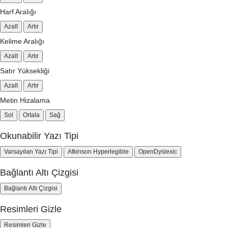
Harf Aralığı
Azalt
Artır
Kelime Aralığı
Azalt
Artır
Satır Yüksekliği
Azalt
Artır
Metin Hizalama
Sol
Ortala
Sağ
Okunabilir Yazı Tipi
Varsayılan Yazı Tipi
Atkinson Hyperlegible
OpenDyslexic
Bağlantı Altı Çizgisi
Bağlantı Altı Çizgisi
Resimleri Gizle
Resimleri Gizle