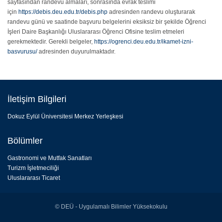
sayfasından randevu almaları, sonrasında evrak teslimi
için
https://debis.deu.edu.tr/debis.php
adresinden randevu oluşturarak
randevu günü ve saatinde başvuru belgelerini eksiksiz bir şekilde Öğrenci
İşleri Daire Başkanlığı Uluslararası Öğrenci Ofisine teslim etmeleri
gerekmektedir. Gerekli belgeler,
https://ogrenci.deu.edu.tr/ikamet-izni-
basvurusu/
adresinden duyurulmaktadır.
İletişim Bilgileri
Dokuz Eylül Üniversitesi Merkez Yerleşkesi
Bölümler
Gastronomi ve Mutfak Sanatları
Turizm İşletmeciliği
Uluslararası Ticaret
© DEÜ - Uygulamalı Bilimler Yüksekokulu