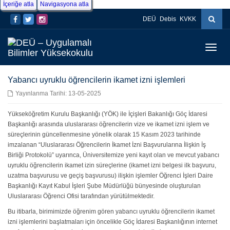
İçeriğe atla
Navigasyona atla
DEÜ
Debis
KVKK
Menüy
Geç
Yabancı uyruklu öğrencilerin ikamet izni işlemleri
Yayınlanma Tarihi: 13-05-2025
Yükseköğretim Kurulu Başkanlığı (YÖK) ile İçişleri Bakanlığı Göç İdaresi
Başkanlığı arasında uluslararası öğrencilerin vize ve ikamet izni işlem ve
süreçlerinin güncellenmesine yönelik olarak 15 Kasım 2023 tarihinde
imzalanan “Uluslararası Öğrencilerin İkamet İzni Başvurularına İlişkin İş
Birliği Protokolü” uyarınca, Üniversitemize yeni kayıt olan ve mevcut yabancı
uyruklu öğrencilerin ikamet izin süreçlerine (ikamet izni belgesi ilk başvuru,
uzatma başvurusu ve geçiş başvurusu) ilişkin işlemler Öğrenci İşleri Daire
Başkanlığı Kayıt Kabul İşleri Şube Müdürlüğü bünyesinde oluşturulan
Uluslararası Öğrenci Ofisi tarafından yürütülmektedir.
Bu itibarla, birimimizde öğrenim gören yabancı uyruklu öğrencilerin ikamet
izni işlemlerini başlatmaları için öncelikle Göç İdaresi Başkanlığının internet